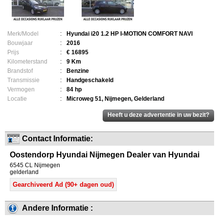
Merk/Model
:
Hyundai i20 1.2 HP I-MOTION COMFORT NAVI
Bouwjaar
:
2016
Prijs
:
€ 16895
Kilometerstand
:
9 Km
Brandstof
:
Benzine
Transmissie
:
Handgeschakeld
Vermogen
:
84 hp
Locatie
:
Microweg 51, Nijmegen, Gelderland
Contact Informatie:
Oostendorp Hyundai Nijmegen Dealer van Hyundai
6545 CL Nijmegen
gelderland
Gearchiveerd Ad (90+ dagen oud)
Andere Informatie :