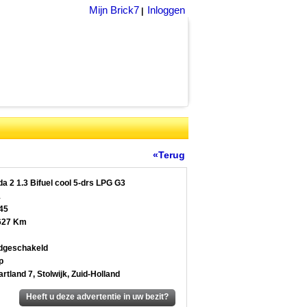
Mijn Brick7
Inloggen
|
«Terug
a 2 1.3 Bifuel cool 5-drs LPG G3
1
45
627 Km
dgeschakeld
p
artland 7, Stolwijk, Zuid-Holland