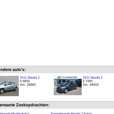
ndere auto's:
2011 Mazda 2
2011 Mazda 2
€ 9850
€ 7495
Km : 28965
Km : 68503
erwante Zoekopdrachten:
ehands Mazda Auto's
Tweedehands Mazda 2 Auto's