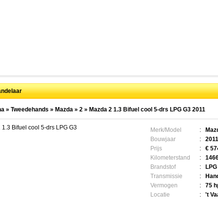
ndelaar
na
»
Tweedehands
»
Mazda
»
2
»
Mazda 2 1.3 Bifuel cool 5-drs LPG G3 2011
1.3 Bifuel cool 5-drs LPG G3
Merk/Model
:
Mazd
Bouwjaar
:
201
Prijs
:
€ 57
Kilometerstand
:
146
Brandstof
:
LPG
Transmissie
:
Han
Vermogen
:
75 h
Locatie
:
't Va