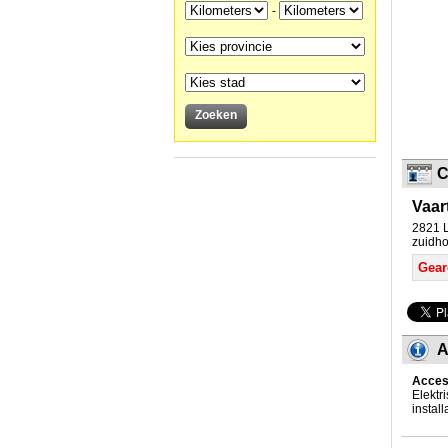
-
C
Vaart
2821 L
zuidho
Gear
A
Acces
Elektr
instal