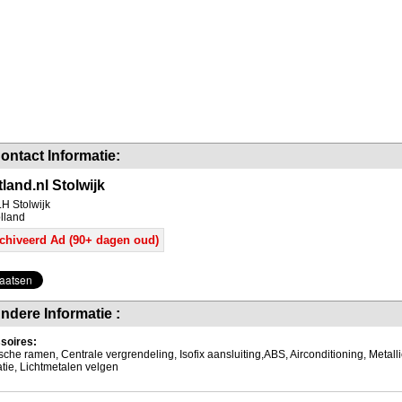
ontact Informatie:
land.nl Stolwijk
H Stolwijk
lland
chiveerd Ad (90+ dagen oud)
ndere Informatie :
soires:
ische ramen, Centrale vergrendeling, Isofix aansluiting,ABS, Airconditioning, Metalli
latie, Lichtmetalen velgen