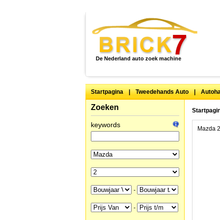
De Nederland auto zoek machine
Startpagina
|
Tweedehands Auto
|
Autoha
Zoeken
Startpagi
keywords
Mazda 2 
-
-