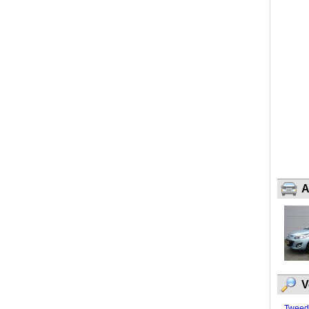
A
V
Tweed