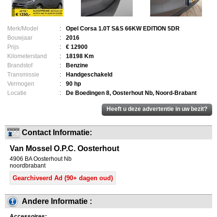
Merk/Model
:
Opel Corsa 1.0T S&S 66KW EDITION 5DR
Bouwjaar
:
2016
Prijs
:
€ 12900
Kilometerstand
:
18198 Km
Brandstof
:
Benzine
Transmissie
:
Handgeschakeld
Vermogen
:
90 hp
Locatie
:
De Boedingen 8, Oosterhout Nb, Noord-Brabant
Contact Informatie:
Van Mossel O.P.C. Oosterhout
4906 BA Oosterhout Nb
noordbrabant
Gearchiveerd Ad (90+ dagen oud)
Andere Informatie :
Accessoires: