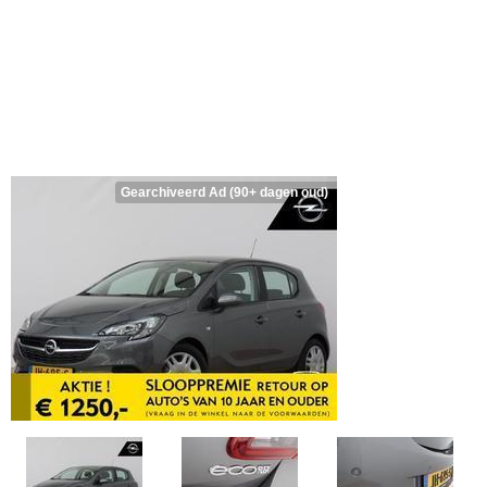
Gearchiveerd Ad (90+ dagen oud)