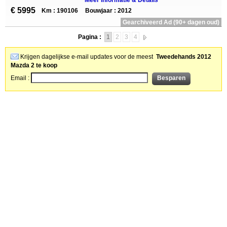
Meer informatie & Details
€ 5995
Km : 190106
Bouwjaar : 2012
Gearchiveerd Ad (90+ dagen oud)
Pagina :
1
2
3
4
Krijgen dagelijkse e-mail updates voor de meest
Tweedehands 2012
Mazda 2 te koop
Email :