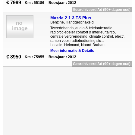
€ 7999
Km : 55186
Bouwjaar : 2012
Gearchiveerd Ad (90+ dagen oud)
Mazda 2 1.3 TS Plus
Benzine, Handgeschakeld
Tweedehands, audio & telefonie:radio,
radio/cd-speler comfort & interieur:airco,
centrale vergrendeling, climate control, electr.
ramen voor, radiobediening stu...
Locatie: Helmond, Noord-Brabant
Meer informatie & Details
€ 8950
Km : 75955
Bouwjaar : 2012
Gearchiveerd Ad (90+ dagen oud)