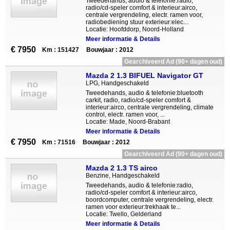
Tweedehands, audio & telefonie:radio,
radio/cd-speler comfort & interieur:airco,
centrale vergrendeling, electr. ramen voor,
radiobediening stuur exterieur:elec...
Locatie: Hoofddorp, Noord-Holland
Meer informatie & Details
€ 7950
Km : 151427
Bouwjaar : 2012
Gearchiveerd Ad (90+ dagen oud)
Mazda 2 1.3 BIFUEL Navigator GT
LPG, Handgeschakeld
Tweedehands, audio & telefonie:bluetooth
carkit, radio, radio/cd-speler comfort &
interieur:airco, centrale vergrendeling, climate
control, electr. ramen voor, ...
Locatie: Made, Noord-Brabant
Meer informatie & Details
€ 7950
Km : 71516
Bouwjaar : 2012
Gearchiveerd Ad (90+ dagen oud)
Mazda 2 1.3 TS airco
Benzine, Handgeschakeld
Tweedehands, audio & telefonie:radio,
radio/cd-speler comfort & interieur:airco,
boordcomputer, centrale vergrendeling, electr.
ramen voor exterieur:trekhaak te...
Locatie: Twello, Gelderland
Meer informatie & Details