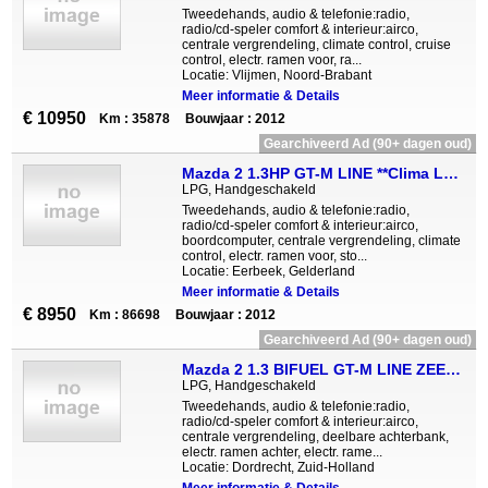
Tweedehands, audio & telefonie:radio,
radio/cd-speler comfort & interieur:airco,
centrale vergrendeling, climate control, cruise
control, electr. ramen voor, ra...
Locatie: Vlijmen, Noord-Brabant
Meer informatie & Details
€ 10950
Km : 35878
Bouwjaar : 2012
Gearchiveerd Ad (90+ dagen oud)
Mazda 2 1.3HP GT-M LINE **Clima Lm Th **
LPG, Handgeschakeld
Tweedehands, audio & telefonie:radio,
radio/cd-speler comfort & interieur:airco,
boordcomputer, centrale vergrendeling, climate
control, electr. ramen voor, sto...
Locatie: Eerbeek, Gelderland
Meer informatie & Details
€ 8950
Km : 86698
Bouwjaar : 2012
Gearchiveerd Ad (90+ dagen oud)
Mazda 2 1.3 BIFUEL GT-M LINE ZEER COMPLETE AUTO !
LPG, Handgeschakeld
Tweedehands, audio & telefonie:radio,
radio/cd-speler comfort & interieur:airco,
centrale vergrendeling, deelbare achterbank,
electr. ramen achter, electr. rame...
Locatie: Dordrecht, Zuid-Holland