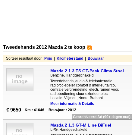
Tweedehands 2012 Mazda 2 te koop
Sorteer resultaat door :
Prijs
|
Kilometerstand
|
Bouwjaar
Mazda 2 1.3 TS GT-Pack Clima Stoelverwarming Lmv 5-drs
Benzine, Handgeschakeld
Tweedehands, audio & telefonie:radio,
radio/cd-speler comfort & interieur:airco,
centrale vergrendeling, electr. ramen voor,
radiobediening stuur exterieur:elec...
Locatie: Vlijmen, Noord-Brabant
Meer informatie & Details
€ 9650
Km : 41646
Bouwjaar : 2012
Gearchiveerd Ad (90+ dagen oud)
Mazda 2 1.3 GT-M Line BiFuel
LPG, Handgeschakeld