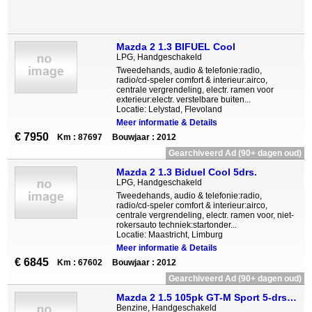
Mazda 2 1.3 BIFUEL Cool
LPG, Handgeschakeld
Tweedehands, audio & telefonie:radio,
radio/cd-speler comfort & interieur:airco,
centrale vergrendeling, electr. ramen voor
exterieur:electr. verstelbare buiten...
Locatie: Lelystad, Flevoland
Meer informatie & Details
€ 7950
Km : 87697
Bouwjaar : 2012
Gearchiveerd Ad (90+ dagen oud)
Mazda 2 1.3 Biduel Cool 5drs.
LPG, Handgeschakeld
Tweedehands, audio & telefonie:radio,
radio/cd-speler comfort & interieur:airco,
centrale vergrendeling, electr. ramen voor, niet-
rokersauto techniek:startonder...
Locatie: Maastricht, Limburg
Meer informatie & Details
€ 6845
Km : 67602
Bouwjaar : 2012
Gearchiveerd Ad (90+ dagen oud)
Mazda 2 1.5 105pk GT-M Sport 5-drs Navi Clima UNIEK IN NL
Benzine, Handgeschakeld