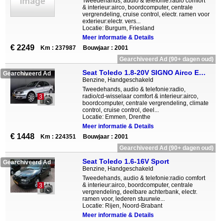
Tweedehands, audio & telefonie:radio comfort
& interieur:airco, boordcomputer, centrale
vergrendeling, cruise control, electr. ramen voor
exterieur:electr. vers...
Locatie: Burgum, Friesland
Meer informatie & Details
€ 2249
Km : 237987
Bouwjaar : 2001
Gearchiveerd Ad (90+ dagen oud)
Seat Toledo 1.8-20V SIGNO Airco ECC LED dagrijverlichting Cruise control RS4 velgen Inruil mogelijk
Gearchiveerd Ad
Benzine, Handgeschakeld
Tweedehands, audio & telefonie:radio,
radio/cd-wisselaar comfort & interieur:airco,
3
boordcomputer, centrale vergrendeling, climate
control, cruise control, deel...
Locatie: Emmen, Drenthe
Meer informatie & Details
€ 1448
Km : 224351
Bouwjaar : 2001
Gearchiveerd Ad (90+ dagen oud)
Seat Toledo 1.6-16V Sport
Gearchiveerd Ad
Benzine, Handgeschakeld
Tweedehands, audio & telefonie:radio comfort
& interieur:airco, boordcomputer, centrale
3
vergrendeling, deelbare achterbank, electr.
ramen voor, lederen stuurwie...
Locatie: Rijen, Noord-Brabant
Meer informatie & Details