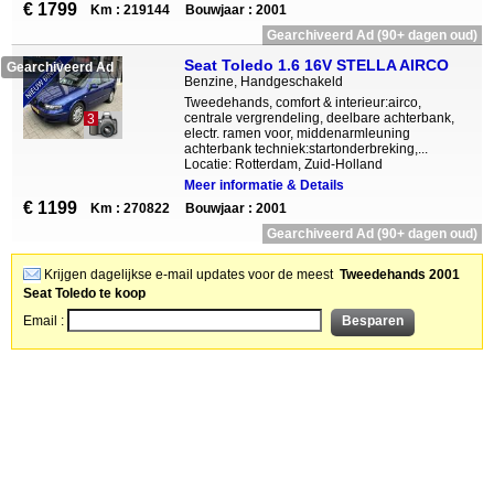
€ 1799
Km : 219144
Bouwjaar : 2001
Gearchiveerd Ad (90+ dagen oud)
Seat Toledo 1.6 16V STELLA AIRCO
Gearchiveerd Ad
Benzine, Handgeschakeld
Tweedehands, comfort & interieur:airco,
centrale vergrendeling, deelbare achterbank,
3
electr. ramen voor, middenarmleuning
achterbank techniek:startonderbreking,...
Locatie: Rotterdam, Zuid-Holland
Meer informatie & Details
€ 1199
Km : 270822
Bouwjaar : 2001
Gearchiveerd Ad (90+ dagen oud)
Krijgen dagelijkse e-mail updates voor de meest
Tweedehands 2001
Seat Toledo te koop
Email :