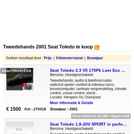
Tweedehands 2001 Seat Toledo te koop
Sorteer resultaat door :
Prijs
|
Kilometerstand
|
Bouwjaar
Seat Toledo 2.3 V5 170Pk Leer Ecc Xenon Nap
Gearchiveerd Ad
Benzine, Handgeschakeld
Tweedehands, audio & telefonie:radio,
radio/cd-speler comfort & interieur:airco,
2
boordcomputer, centrale vergrendeling, climate
control, cruise control, electr....
Locatie: Hengelo Ov, Overijssel
Meer informatie & Details
€ 1500
Km : 270418
Bouwjaar : 2001
Gearchiveerd Ad (90+ dagen oud)
Seat Toledo 1.8-20V SPORT in perfecte staat zeer goed onderhou
Benzine, Handgeschakeld