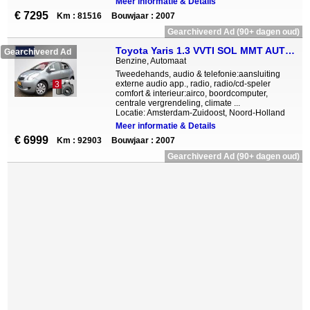
Meer informatie & Details
€ 7295
Km : 81516
Bouwjaar : 2007
Gearchiveerd Ad (90+ dagen oud)
Toyota Yaris 1.3 VVTI SOL MMT AUTOMAAT | AIRCO
Gearchiveerd Ad
Benzine, Automaat
Tweedehands, audio & telefonie:aansluiting
externe audio app., radio, radio/cd-speler
3
comfort & interieur:airco, boordcomputer,
centrale vergrendeling, climate ...
Locatie: Amsterdam-Zuidoost, Noord-Holland
Meer informatie & Details
€ 6999
Km : 92903
Bouwjaar : 2007
Gearchiveerd Ad (90+ dagen oud)