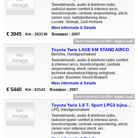
Tweedehands, audio & telefonie:radio,
radio/cd-speler comfort & interieur:airco,
boordcomputer, centrale vergrendeling, electr.
ramen voor, radiobediening stuur...
Locatie: Stolwijk, Zuid-Holland
Meer informatie & Details
€ 3945
Km : 283138
Bouwjaar : 2007
Gearchiveerd Ad (90+ dagen oud)
Toyota Yaris LAGE KM STAND AIRCO
Benzine, Handgeschakeld
Tweedehands, audio & telefonie:radio comfort
& interieur:airco, boordcomputer, centrale
vergrendeling, electr. ramen voor
techniek:stuurbekrachtiging veiligheid...
Locatie: Boxmeer, Noord-Brabant
Meer informatie & Details
€ 5440
Km : 63142
Bouwjaar : 2007
Gearchiveerd Ad (90+ dagen oud)
Toyota Yaris 1.8 T- Sport LPG3 bijna nieuw! boekjes apk
LPG, Handgeschakeld
Tweedehands, audio & telefonie:radio,
radio/cd-speler comfort & interieur:airco,
boordcomputer, centrale vergrendeling, electr.
ramen voor exterieur:electr. ver...
Locatie: Huissen, Gelderland