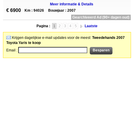
Meer informatie & Details
€ 6900
Km : 94026
Bouwjaar : 2007
Gearchiveerd Ad (90+ dagen oud)
Pagina :
1
2
3
4
5
Laatste
Krijgen dagelijkse e-mail updates voor de meest
Tweedehands 2007
Toyota Yaris te koop
Email :