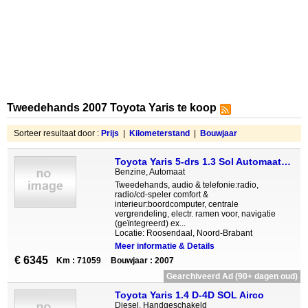
Tweedehands 2007 Toyota Yaris te koop
Sorteer resultaat door :
Prijs
|
Kilometerstand
|
Bouwjaar
Toyota Yaris 5-drs 1.3 Sol Automaat | Navigatie | Parkeersensor
Benzine, Automaat
Tweedehands, audio & telefonie:radio,
radio/cd-speler comfort &
interieur:boordcomputer, centrale
vergrendeling, electr. ramen voor, navigatie
(geïntegreerd) ex...
Locatie: Roosendaal, Noord-Brabant
Meer informatie & Details
€ 6345
Km : 71059
Bouwjaar : 2007
Gearchiveerd Ad (90+ dagen oud)
Toyota Yaris 1.4 D-4D SOL Airco
Diesel, Handgeschakeld