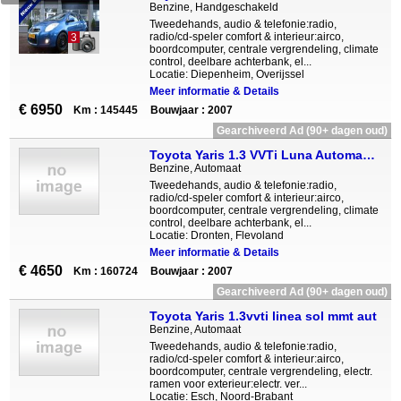
Benzine, Handgeschakeld
Tweedehands, audio & telefonie:radio,
radio/cd-speler comfort & interieur:airco,
3
boordcomputer, centrale vergrendeling, climate
control, deelbare achterbank, el...
Locatie: Diepenheim, Overijssel
Meer informatie & Details
€ 6950
Km : 145445
Bouwjaar : 2007
Gearchiveerd Ad (90+ dagen oud)
Toyota Yaris 1.3 VVTi Luna Automaat 5-deurs
Benzine, Automaat
Tweedehands, audio & telefonie:radio,
radio/cd-speler comfort & interieur:airco,
boordcomputer, centrale vergrendeling, climate
control, deelbare achterbank, el...
Locatie: Dronten, Flevoland
Meer informatie & Details
€ 4650
Km : 160724
Bouwjaar : 2007
Gearchiveerd Ad (90+ dagen oud)
Toyota Yaris 1.3vvti linea sol mmt aut
Benzine, Automaat
Tweedehands, audio & telefonie:radio,
radio/cd-speler comfort & interieur:airco,
boordcomputer, centrale vergrendeling, electr.
ramen voor exterieur:electr. ver...
Locatie: Esch, Noord-Brabant