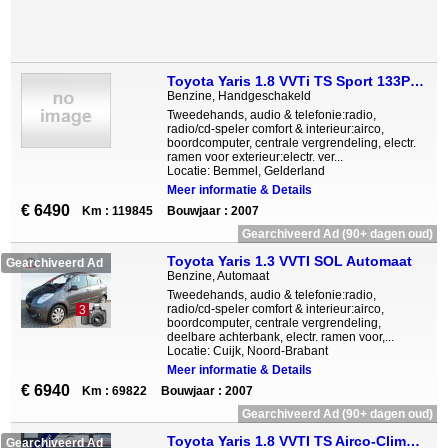
Toyota Yaris 1.8 VVTi TS Sport 133PK 5DRS | Garantie | Airco |
Benzine, Handgeschakeld
Tweedehands, audio & telefonie:radio,
radio/cd-speler comfort & interieur:airco,
boordcomputer, centrale vergrendeling, electr.
ramen voor exterieur:electr. ver...
Locatie: Bemmel, Gelderland
Meer informatie & Details
€ 6490
Km : 119845
Bouwjaar : 2007
Gearchiveerd Ad (90+ dagen oud)
Toyota Yaris 1.3 VVTI SOL Automaat
Gearchiveerd Ad
Benzine, Automaat
Tweedehands, audio & telefonie:radio,
radio/cd-speler comfort & interieur:airco,
3
boordcomputer, centrale vergrendeling,
deelbare achterbank, electr. ramen voor,...
Locatie: Cuijk, Noord-Brabant
Meer informatie & Details
€ 6940
Km : 69822
Bouwjaar : 2007
Gearchiveerd Ad (90+ dagen oud)
Toyota Yaris 1.8 VVTI TS Airco-Clima-Cv-18inch Bj 2007 km 145.000 Nap 2e eigenaar
Gearchiveerd Ad