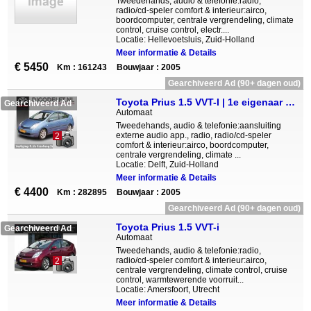
Tweedehands, audio & telefonie:radio,
radio/cd-speler comfort & interieur:airco,
boordcomputer, centrale vergrendeling, climate
control, cruise control, electr....
Locatie: Hellevoetsluis, Zuid-Holland
Meer informatie & Details
€ 5450
Km : 161243
Bouwjaar : 2005
Gearchiveerd Ad (90+ dagen oud)
Toyota Prius 1.5 VVT-I | 1e eigenaar | Park.sens. | Cruise-ctrl | Fietsendragerbeugel
Gearchiveerd Ad
Automaat
Tweedehands, audio & telefonie:aansluiting
externe audio app., radio, radio/cd-speler
2
comfort & interieur:airco, boordcomputer,
centrale vergrendeling, climate ...
Locatie: Delft, Zuid-Holland
Meer informatie & Details
€ 4400
Km : 282895
Bouwjaar : 2005
Gearchiveerd Ad (90+ dagen oud)
Toyota Prius 1.5 VVT-i
Gearchiveerd Ad
Automaat
Tweedehands, audio & telefonie:radio,
radio/cd-speler comfort & interieur:airco,
2
centrale vergrendeling, climate control, cruise
control, warmtewerende voorruit...
Locatie: Amersfoort, Utrecht
Meer informatie & Details