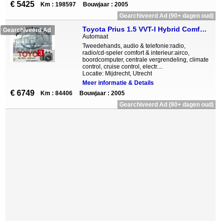
€ 5425
Km : 198597
Bouwjaar : 2005
Gearchiveerd Ad (90+ dagen oud)
Toyota Prius 1.5 VVT-I Hybrid Comfort, Lage Km! 1ste Eigenaar
Gearchiveerd Ad
Automaat
Tweedehands, audio & telefonie:radio,
radio/cd-speler comfort & interieur:airco,
3
boordcomputer, centrale vergrendeling, climate
control, cruise control, electr....
Locatie: Mijdrecht, Utrecht
Meer informatie & Details
€ 6749
Km : 84406
Bouwjaar : 2005
Gearchiveerd Ad (90+ dagen oud)