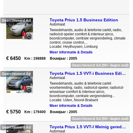
Toyota Prius 1.5 Business Edition
Gearchiveerd Ad
Automaat
Tweedehands, audio & telefonie:carkit, radio,
radio/cd-speler comfort & interieur:airco,
3
boordcomputer, centrale vergrendeling, climate
control, cruise control,...
Locatie: Heythuysen, Limburg
Meer informatie & Details
€ 6450
Km : 198888
Bouwjaar : 2005
Gearchiveerd Ad (90+ dagen oud)
Toyota Prius 1.5 VVT-i Business Edition Fm-Navi Cruise JBL-audio
Gearchiveerd Ad
Automaat
Tweedehands, audio & telefonie:carkit
voorbereiding, radio, radio/cd-speler, radio/cd-
3
wisselaar comfort & interieur:airco,
boordcomputer, centrale vergrendeling...
Locatie: Uden, Noord-Brabant
Meer informatie & Details
€ 5750
Km : 179400
Bouwjaar : 2005
Gearchiveerd Ad (90+ dagen oud)
Toyota Prius 1.5 VVT-I Weinig gereden
Gearchiveerd Ad
Automaat