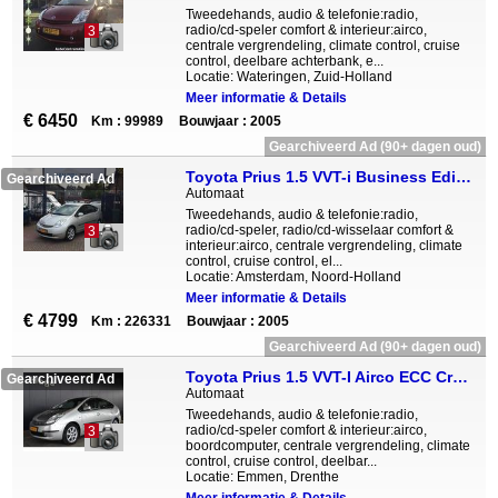
Tweedehands, audio & telefonie:radio,
radio/cd-speler comfort & interieur:airco,
3
centrale vergrendeling, climate control, cruise
control, deelbare achterbank, e...
Locatie: Wateringen, Zuid-Holland
Meer informatie & Details
€ 6450
Km : 99989
Bouwjaar : 2005
Gearchiveerd Ad (90+ dagen oud)
Toyota Prius 1.5 VVT-i Business Edition Perfecte staat van onderhoud!
Gearchiveerd Ad
Automaat
Tweedehands, audio & telefonie:radio,
radio/cd-speler, radio/cd-wisselaar comfort &
3
interieur:airco, centrale vergrendeling, climate
control, cruise control, el...
Locatie: Amsterdam, Noord-Holland
Meer informatie & Details
€ 4799
Km : 226331
Bouwjaar : 2005
Gearchiveerd Ad (90+ dagen oud)
Toyota Prius 1.5 VVT-I Airco ECC Cruise control Navigatie Licht metaal Inruil mogelijk
Gearchiveerd Ad
Automaat
Tweedehands, audio & telefonie:radio,
radio/cd-speler comfort & interieur:airco,
3
boordcomputer, centrale vergrendeling, climate
control, cruise control, deelbar...
Locatie: Emmen, Drenthe