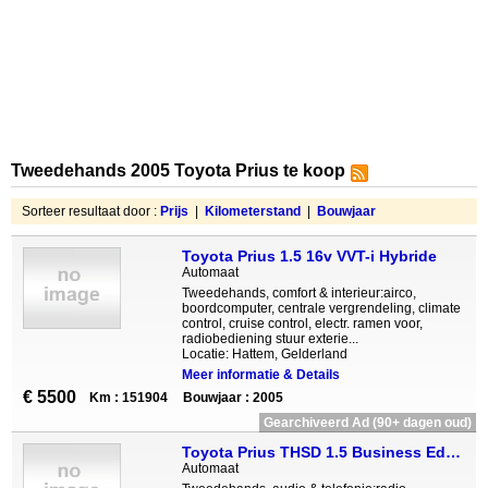
Tweedehands 2005 Toyota Prius te koop
Sorteer resultaat door :
Prijs
|
Kilometerstand
|
Bouwjaar
Toyota Prius 1.5 16v VVT-i Hybride
Automaat
Tweedehands, comfort & interieur:airco,
boordcomputer, centrale vergrendeling, climate
control, cruise control, electr. ramen voor,
radiobediening stuur exterie...
Locatie: Hattem, Gelderland
Meer informatie & Details
€ 5500
Km : 151904
Bouwjaar : 2005
Gearchiveerd Ad (90+ dagen oud)
Toyota Prius THSD 1.5 Business Edition CVT-aut Navi
Automaat