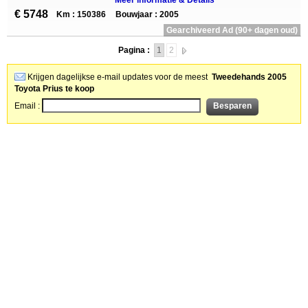
Meer informatie & Details
€ 5748
Km : 150386
Bouwjaar : 2005
Gearchiveerd Ad (90+ dagen oud)
Pagina :
1
2
Krijgen dagelijkse e-mail updates voor de meest
Tweedehands 2005
Toyota Prius te koop
Email :