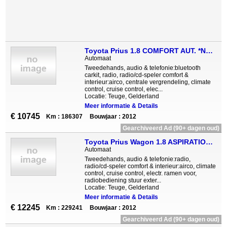
Toyota Prius 1.8 COMFORT AUT. *NAVI AIRCO*
Automaat
Tweedehands, audio & telefonie:bluetooth
carkit, radio, radio/cd-speler comfort &
interieur:airco, centrale vergrendeling, climate
control, cruise control, elec...
Locatie: Teuge, Gelderland
Meer informatie & Details
€ 10745
Km : 186307
Bouwjaar : 2012
Gearchiveerd Ad (90+ dagen oud)
Toyota Prius Wagon 1.8 ASPIRATION 96G AUT. *PANO CAMERA NAVI EC
Automaat
Tweedehands, audio & telefonie:radio,
radio/cd-speler comfort & interieur:airco, climate
control, cruise control, electr. ramen voor,
radiobediening stuur exter...
Locatie: Teuge, Gelderland
Meer informatie & Details
€ 12245
Km : 229241
Bouwjaar : 2012
Gearchiveerd Ad (90+ dagen oud)