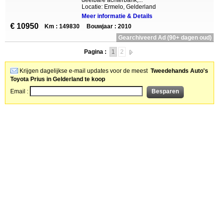
deelbare achterbank,...
Locatie: Ermelo, Gelderland
Meer informatie & Details
€ 10950
Km : 149830
Bouwjaar : 2010
Gearchiveerd Ad (90+ dagen oud)
Pagina :
1
2
Krijgen dagelijkse e-mail updates voor de meest
Tweedehands Auto's
Toyota Prius in Gelderland te koop
Email :