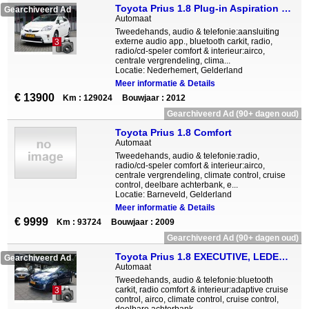
Toyota Prius 1.8 Plug-in Aspiration Navi Camera incl. BTW!
Gearchiveerd Ad
Automaat
Tweedehands, audio & telefonie:aansluiting
externe audio app., bluetooth carkit, radio,
3
radio/cd-speler comfort & interieur:airco,
centrale vergrendeling, clima...
Locatie: Nederhemert, Gelderland
Meer informatie & Details
€ 13900
Km : 129024
Bouwjaar : 2012
Gearchiveerd Ad (90+ dagen oud)
Toyota Prius 1.8 Comfort
Automaat
Tweedehands, audio & telefonie:radio,
radio/cd-speler comfort & interieur:airco,
centrale vergrendeling, climate control, cruise
control, deelbare achterbank, e...
Locatie: Barneveld, Gelderland
Meer informatie & Details
€ 9999
Km : 93724
Bouwjaar : 2009
Gearchiveerd Ad (90+ dagen oud)
Toyota Prius 1.8 EXECUTIVE, LEDER, NAVI, PANO, SOLAR ROOF
Gearchiveerd Ad
Automaat
Tweedehands, audio & telefonie:bluetooth
carkit, radio comfort & interieur:adaptive cruise
3
control, airco, climate control, cruise control,