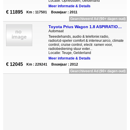
Locatie: Opheusden, Gelderland
Meer informatie & Details
€ 11895
Km : 117501
Bouwjaar : 2011
Gearchiveerd Ad (90+ dagen oud)
Toyota Prius Wagon 1.8 ASPIRATION 96G AUT. *PANO CAMERA NAVI EC
Automaat
Tweedehands, audio & telefonie:radio,
radio/cd-speler comfort & interieur:airco, climate
control, cruise control, electr. ramen voor,
radiobediening stuur exter...
Locatie: Teuge, Gelderland
Meer informatie & Details
€ 12045
Km : 229241
Bouwjaar : 2012
Gearchiveerd Ad (90+ dagen oud)