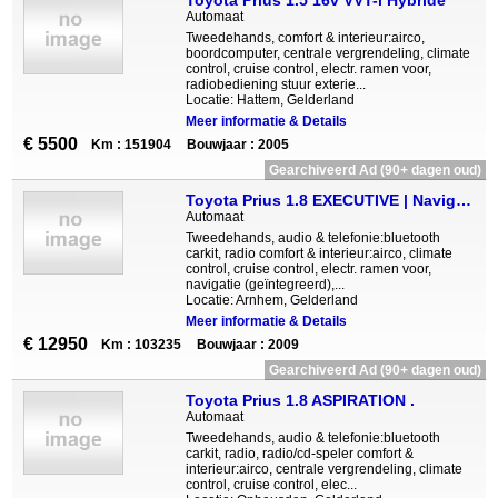
Toyota Prius 1.5 16v VVT-i Hybride
Automaat
Tweedehands, comfort & interieur:airco,
boordcomputer, centrale vergrendeling, climate
control, cruise control, electr. ramen voor,
radiobediening stuur exterie...
Locatie: Hattem, Gelderland
Meer informatie & Details
€ 5500
Km : 151904
Bouwjaar : 2005
Gearchiveerd Ad (90+ dagen oud)
Toyota Prius 1.8 EXECUTIVE | Navigatie |
Automaat
Tweedehands, audio & telefonie:bluetooth
carkit, radio comfort & interieur:airco, climate
control, cruise control, electr. ramen voor,
navigatie (geïntegreerd),...
Locatie: Arnhem, Gelderland
Meer informatie & Details
€ 12950
Km : 103235
Bouwjaar : 2009
Gearchiveerd Ad (90+ dagen oud)
Toyota Prius 1.8 ASPIRATION .
Automaat
Tweedehands, audio & telefonie:bluetooth
carkit, radio, radio/cd-speler comfort &
interieur:airco, centrale vergrendeling, climate
control, cruise control, elec...