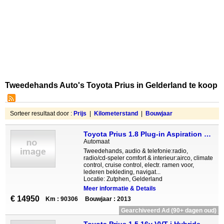
Tweedehands Auto's Toyota Prius in Gelderland te koop
Sorteer resultaat door :
Prijs
|
Kilometerstand
|
Bouwjaar
Toyota Prius 1.8 Plug-in Aspiration LEER PARELMOER WIT
Automaat
Tweedehands, audio & telefonie:radio,
radio/cd-speler comfort & interieur:airco, climate
control, cruise control, electr. ramen voor,
lederen bekleding, navigat...
Locatie: Zutphen, Gelderland
Meer informatie & Details
€ 14950
Km : 90306
Bouwjaar : 2013
Gearchiveerd Ad (90+ dagen oud)