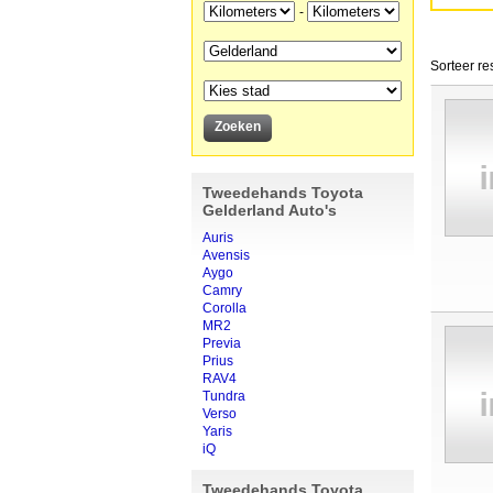
-
Sorteer re
Tweedehands Toyota
Gelderland Auto's
Auris
Avensis
Aygo
Camry
Corolla
MR2
Previa
Prius
RAV4
Tundra
Verso
Yaris
iQ
Tweedehands Toyota