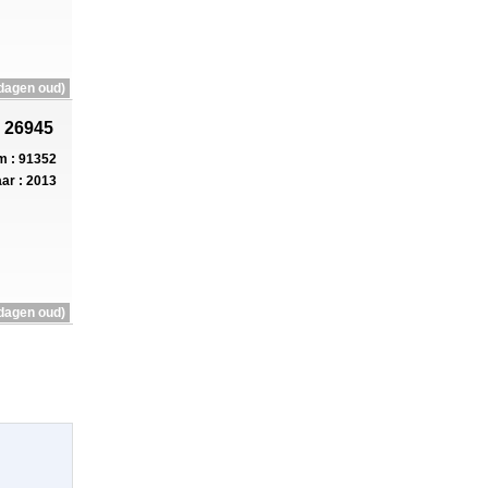
dagen oud)
 26945
 : 91352
ar : 2013
dagen oud)