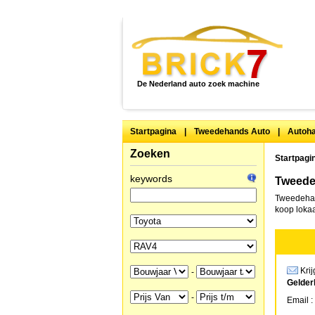
De Nederland auto zoek machine
Startpagina
|
Tweedehands Auto
|
Autoha
Zoeken
Startpagi
keywords
Tweede
Tweedehan
koop lokaa
Krij
-
Gelder
-
Email :