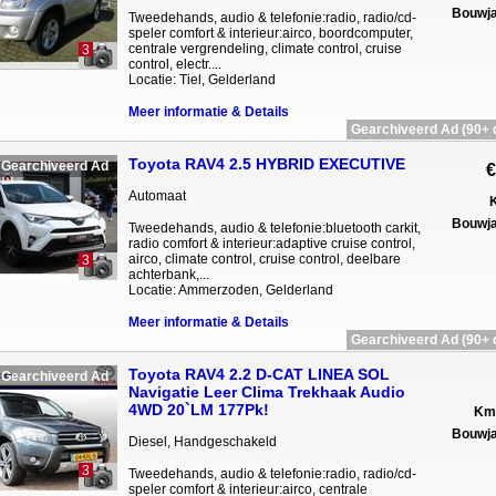
Bouwja
Tweedehands, audio & telefonie:radio, radio/cd-
speler comfort & interieur:airco, boordcomputer,
centrale vergrendeling, climate control, cruise
3
control, electr....
Locatie: Tiel, Gelderland
Meer informatie & Details
Gearchiveerd Ad (90+ 
Toyota RAV4 2.5 HYBRID EXECUTIVE
Gearchiveerd Ad
€
Automaat
K
Bouwja
Tweedehands, audio & telefonie:bluetooth carkit,
radio comfort & interieur:adaptive cruise control,
airco, climate control, cruise control, deelbare
3
achterbank,...
Locatie: Ammerzoden, Gelderland
Meer informatie & Details
Gearchiveerd Ad (90+ 
Toyota RAV4 2.2 D-CAT LINEA SOL
Gearchiveerd Ad
Navigatie Leer Clima Trekhaak Audio
4WD 20`LM 177Pk!
Km 
Bouwja
Diesel, Handgeschakeld
3
Tweedehands, audio & telefonie:radio, radio/cd-
speler comfort & interieur:airco, centrale