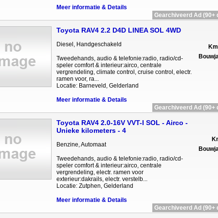
Meer informatie & Details
Gearchiveerd Ad (90+ 
Toyota RAV4 2.2 D4D LINEA SOL 4WD
Diesel, Handgeschakeld
Km 
Bouwja
Tweedehands, audio & telefonie:radio, radio/cd-
speler comfort & interieur:airco, centrale
vergrendeling, climate control, cruise control, electr.
ramen voor, ra...
Locatie: Barneveld, Gelderland
Meer informatie & Details
Gearchiveerd Ad (90+ 
Toyota RAV4 2.0-16V VVT-I SOL - Airco -
Unieke kilometers - 4
Km
Benzine, Automaat
Bouwja
Tweedehands, audio & telefonie:radio, radio/cd-
speler comfort & interieur:airco, centrale
vergrendeling, electr. ramen voor
exterieur:dakrails, electr. verstelb...
Locatie: Zutphen, Gelderland
Meer informatie & Details
Gearchiveerd Ad (90+ 