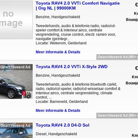
Toyota RAV4 2.0 VVTi Comfort Navigatie
€
| Org NL | 99000KM
Km
Benzine, Handgeschakeld
Bouwja
Tweedehands, audio & telefonie:radio, radio/cd-
speler comfort & interieur:airco, centrale
vergrendeling, cruise control, electr. ramen voor,
navigatie (geïntegr...
Locatie: Wekerom, Gelderland
Meer informatie & Details
Gearchiveerd Ad (90+ 
Toyota RAV4 2.0 VVTi X-Style 2WD
Gearchiveerd Ad
€
Benzine, Handgeschakeld
Km 
Bouwja
Tweedehands, audio & telefonie:bluetooth carkit,
radio, radio/cd-speler, radio/cd-wisselaar comfort &
interieur:airco, centrale vergrendeling, climate
3
control, ...
Locatie: Barneveld, Gelderland
Meer informatie & Details
Gearchiveerd Ad (90+ 
Toyota RAV4 2.0 D4-D Sol
Gearchiveerd Ad
Diesel, Handgeschakeld
Km 