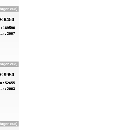
dagen oud)
€ 9450
: 169590
ar : 2007
dagen oud)
€ 9950
 : 52655
ar : 2003
dagen oud)