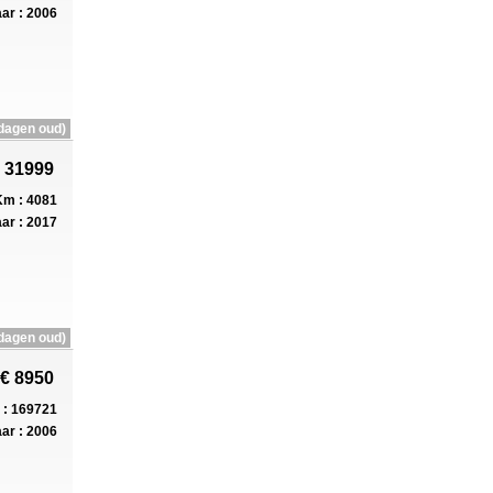
ar : 2006
dagen oud)
 31999
m : 4081
ar : 2017
dagen oud)
€ 8950
: 169721
ar : 2006