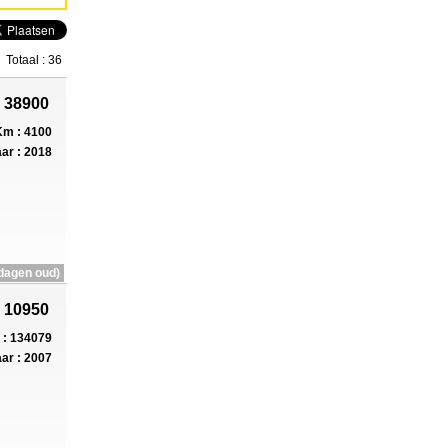
Totaal : 36
 38900
m : 4100
ar : 2018
dagen oud)
 10950
: 134079
ar : 2007