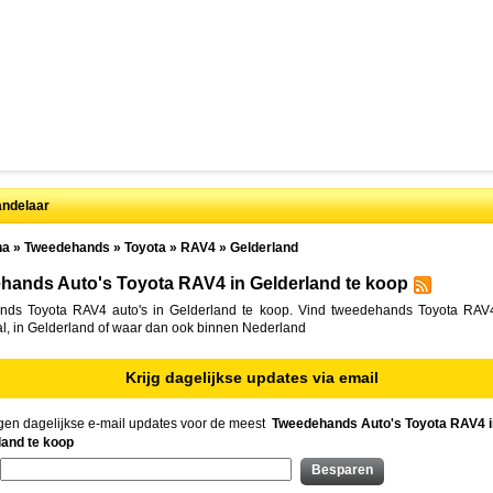
ndelaar
na
»
Tweedehands
»
Toyota
»
RAV4
»
Gelderland
hands Auto's Toyota RAV4 in Gelderland te koop
ds Toyota RAV4 auto's in Gelderland te koop. Vind tweedehands Toyota RAV4
l, in Gelderland of waar dan ook binnen Nederland
Krijg dagelijkse updates via email
gen dagelijkse e-mail updates voor de meest
Tweedehands Auto's Toyota RAV4 i
land te koop