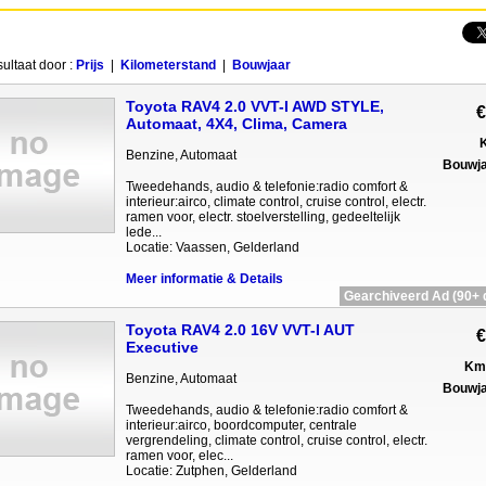
sultaat door :
Prijs
|
Kilometerstand
|
Bouwjaar
Toyota RAV4 2.0 VVT-I AWD STYLE,
€
Automaat, 4X4, Clima, Camera
K
Benzine, Automaat
Bouwja
Tweedehands, audio & telefonie:radio comfort &
interieur:airco, climate control, cruise control, electr.
ramen voor, electr. stoelverstelling, gedeeltelijk
lede...
Locatie: Vaassen, Gelderland
Meer informatie & Details
Gearchiveerd Ad (90+ 
Toyota RAV4 2.0 16V VVT-I AUT
€
Executive
Km 
Benzine, Automaat
Bouwja
Tweedehands, audio & telefonie:radio comfort &
interieur:airco, boordcomputer, centrale
vergrendeling, climate control, cruise control, electr.
ramen voor, elec...
Locatie: Zutphen, Gelderland