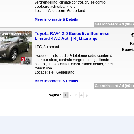
vergrendeling, climate control, cruise control,
deelbare achterbank, e...
Locatie: Apeldoorn, Gelderland
Meer informatie & Details
Gearchiveerd Ad (90+ 
Toyota RAV4 2.0 Executive Business
Gearchiveerd Ad
€
Limited 4WD Aut. | Rijklaarprijs
Km
LPG, Automaat
Bouwja
Tweedehands, audio & telefonie:radio comfort &
3
interieur:airco, centrale vergrendeling, climate
control, cruise control, electr. ramen achter, electr.
ramen voo...
Locatie: Tiel, Gelderland
Meer informatie & Details
Gearchiveerd Ad (90+ 
Pagina :
1
2
3
4