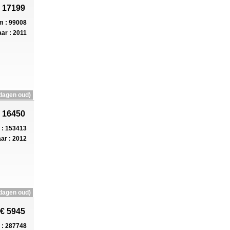
 17199
 : 99008
ar : 2011
dagen oud)
 16450
: 153413
ar : 2012
dagen oud)
€ 5945
: 287748