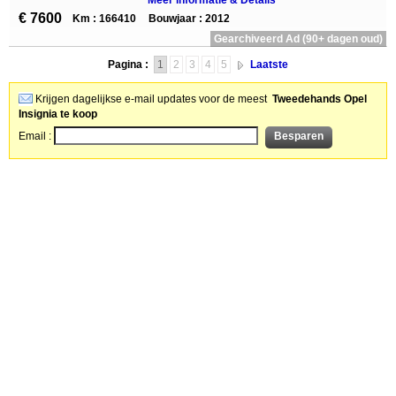
Meer informatie & Details
€ 7600
Km : 166410
Bouwjaar : 2012
Gearchiveerd Ad (90+ dagen oud)
Pagina :
1
2
3
4
5
Laatste
Krijgen dagelijkse e-mail updates voor de meest
Tweedehands Opel
Insignia te koop
Email :