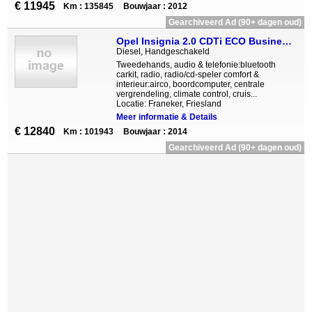
€ 11945
Km : 135845
Bouwjaar : 2012
Gearchiveerd Ad (90+ dagen oud)
Opel Insignia 2.0 CDTi ECO Business Navigatie LED PDC LMV
Diesel, Handgeschakeld
Tweedehands, audio & telefonie:bluetooth
carkit, radio, radio/cd-speler comfort &
interieur:airco, boordcomputer, centrale
vergrendeling, climate control, cruis...
Locatie: Franeker, Friesland
Meer informatie & Details
€ 12840
Km : 101943
Bouwjaar : 2014
Gearchiveerd Ad (90+ dagen oud)