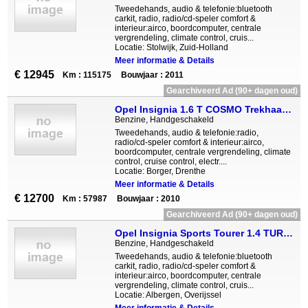
Tweedehands, audio & telefonie:bluetooth
carkit, radio, radio/cd-speler comfort &
interieur:airco, boordcomputer, centrale
vergrendeling, climate control, cruis...
Locatie: Stolwijk, Zuid-Holland
Meer informatie & Details
€ 12945
Km : 115175
Bouwjaar : 2011
Gearchiveerd Ad (90+ dagen oud)
Opel Insignia 1.6 T COSMO Trekhaak Clima cruise 18"LM PDC
Benzine, Handgeschakeld
Tweedehands, audio & telefonie:radio,
radio/cd-speler comfort & interieur:airco,
boordcomputer, centrale vergrendeling, climate
control, cruise control, electr....
Locatie: Borger, Drenthe
Meer informatie & Details
€ 12700
Km : 57987
Bouwjaar : 2010
Gearchiveerd Ad (90+ dagen oud)
Opel Insignia Sports Tourer 1.4 TURBO ECOFLEX EDITION
Benzine, Handgeschakeld
Tweedehands, audio & telefonie:bluetooth
carkit, radio, radio/cd-speler comfort &
interieur:airco, boordcomputer, centrale
vergrendeling, climate control, cruis...
Locatie: Albergen, Overijssel