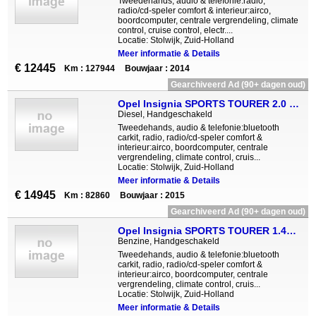
Tweedehands, audio & telefonie:radio,
radio/cd-speler comfort & interieur:airco,
boordcomputer, centrale vergrendeling, climate
control, cruise control, electr....
Locatie: Stolwijk, Zuid-Holland
Meer informatie & Details
€ 12445
Km : 127944
Bouwjaar : 2014
Gearchiveerd Ad (90+ dagen oud)
Opel Insignia SPORTS TOURER 2.0 CDTi Edition Navi, 18 inch LM v
Diesel, Handgeschakeld
Tweedehands, audio & telefonie:bluetooth
carkit, radio, radio/cd-speler comfort &
interieur:airco, boordcomputer, centrale
vergrendeling, climate control, cruis...
Locatie: Stolwijk, Zuid-Holland
Meer informatie & Details
€ 14945
Km : 82860
Bouwjaar : 2015
Gearchiveerd Ad (90+ dagen oud)
Opel Insignia SPORTS TOURER 1.4T Business Ed. navi trekhaak 18
Benzine, Handgeschakeld
Tweedehands, audio & telefonie:bluetooth
carkit, radio, radio/cd-speler comfort &
interieur:airco, boordcomputer, centrale
vergrendeling, climate control, cruis...
Locatie: Stolwijk, Zuid-Holland
Meer informatie & Details