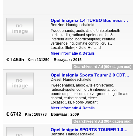
Opel Insignia 1.4 TURBO Business navi leder climate
Benzine, Handgeschakeld
Tweedehands, audio & telefonie:bluetooth
carkit, radio, radio/cd-speler comfort &
interieur:airco, boordcomputer, centrale
vergrendeling, climate control, cruis...
Locatie: Stolwijk, Zuid-Holland
Meer informatie & Details
€ 14945
Km : 131250
Bouwjaar : 2015
Gearchiveerd Ad (90+ dagen oud)
Opel Insignia Sports Tourer 2.0 CDTI EDITION NAVI PDC CRUISE BLU
Diesel, Handgeschakeld
Tweedehands, audio & telefonie:radio,
radio/cd-speler comfort & interieur:airco,
boordcomputer, centrale vergrendeling, climate
control, cruise control, electr....
Locatie: Oss, Noord-Brabant
Meer informatie & Details
€ 6742
Km : 168773
Bouwjaar : 2009
Gearchiveerd Ad (90+ dagen oud)
Opel Insignia SPORTS TOURER 1.6T COSMO BREDA ZONDAG OPEN Led
Benzine, Handgeschakeld