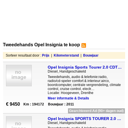
Tweedehands Opel Insignia te koop
Sorteer resultaat door :
Prijs
|
Kilometerstand
|
Bouwjaar
Opel Insignia Sports Tourer 2.0 CDTI Cosmo LEER-NAVI-18INCH
Diesel, Handgeschakeld
Tweedehands, audio & telefonie:radio,
radio/cd-speler comfort & interieur:airco,
boordcomputer, centrale vergrendeling, climate
control, cruise control, electr....
Locatie: Hoogeveen, Drenthe
Meer informatie & Details
€ 9450
Km : 194172
Bouwjaar : 2011
Gearchiveerd Ad (90+ dagen oud)
Opel Insignia SPORTS TOURER 2.0 CDTI Business xenon navi
Diesel, Handgeschakeld