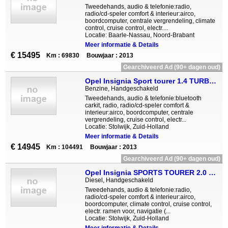
Tweedehands, audio & telefonie:radio,
radio/cd-speler comfort & interieur:airco,
boordcomputer, centrale vergrendeling, climate
control, cruise control, electr....
Locatie: Baarle-Nassau, Noord-Brabant
Meer informatie & Details
€ 15495
Km : 69830
Bouwjaar : 2013
Gearchiveerd Ad (90+ dagen oud)
Opel Insignia Sport tourer 1.4 TURBO Business Facelift full map
Benzine, Handgeschakeld
Tweedehands, audio & telefonie:bluetooth
carkit, radio, radio/cd-speler comfort &
interieur:airco, boordcomputer, centrale
vergrendeling, cruise control, electr...
Locatie: Stolwijk, Zuid-Holland
Meer informatie & Details
€ 14945
Km : 104491
Bouwjaar : 2013
Gearchiveerd Ad (90+ dagen oud)
Opel Insignia SPORTS TOURER 2.0 CDTI 160pk Business xenon, 18 i
Diesel, Handgeschakeld
Tweedehands, audio & telefonie:radio,
radio/cd-speler comfort & interieur:airco,
boordcomputer, climate control, cruise control,
electr. ramen voor, navigatie (...
Locatie: Stolwijk, Zuid-Holland