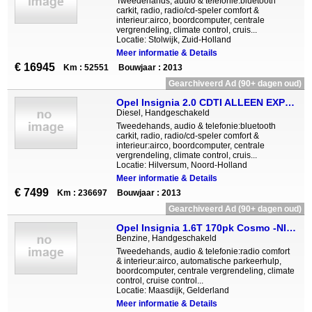
Tweedehands, audio & telefonie:bluetooth
carkit, radio, radio/cd-speler comfort &
interieur:airco, boordcomputer, centrale
vergrendeling, climate control, cruis...
Locatie: Stolwijk, Zuid-Holland
Meer informatie & Details
€ 16945
Km : 52551
Bouwjaar : 2013
Gearchiveerd Ad (90+ dagen oud)
Opel Insignia 2.0 CDTI ALLEEN EXPORT NAVIGATIE LM VELGEN
Diesel, Handgeschakeld
Tweedehands, audio & telefonie:bluetooth
carkit, radio, radio/cd-speler comfort &
interieur:airco, boordcomputer, centrale
vergrendeling, climate control, cruis...
Locatie: Hilversum, Noord-Holland
Meer informatie & Details
€ 7499
Km : 236697
Bouwjaar : 2013
Gearchiveerd Ad (90+ dagen oud)
Opel Insignia 1.6T 170pk Cosmo -NIEUW BINNEN
Benzine, Handgeschakeld
Tweedehands, audio & telefonie:radio comfort
& interieur:airco, automatische parkeerhulp,
boordcomputer, centrale vergrendeling, climate
control, cruise control...
Locatie: Maasdijk, Gelderland
Meer informatie & Details