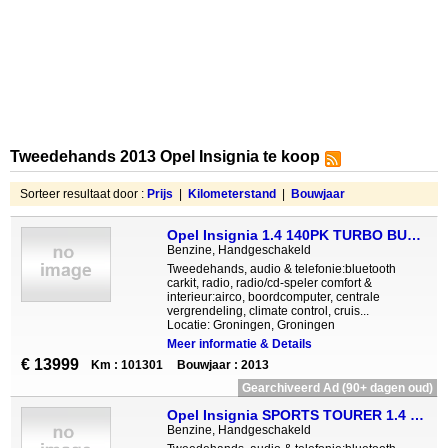
Tweedehands 2013 Opel Insignia te koop
Sorteer resultaat door :
Prijs
|
Kilometerstand
|
Bouwjaar
Opel Insignia 1.4 140PK TURBO BUSINESS VOL!!, Leder, Sportstoel
Benzine, Handgeschakeld
Tweedehands, audio & telefonie:bluetooth
carkit, radio, radio/cd-speler comfort &
interieur:airco, boordcomputer, centrale
vergrendeling, climate control, cruis...
Locatie: Groningen, Groningen
Meer informatie & Details
€ 13999
Km : 101301
Bouwjaar : 2013
Gearchiveerd Ad (90+ dagen oud)
Opel Insignia SPORTS TOURER 1.4 T Navi Climate 18 inch Privacy
Benzine, Handgeschakeld