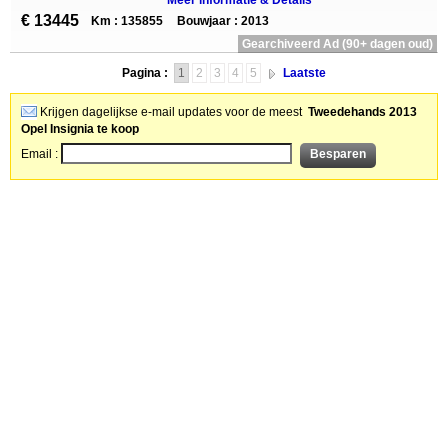
Meer informatie & Details
€ 13445
Km : 135855
Bouwjaar : 2013
Gearchiveerd Ad (90+ dagen oud)
Pagina :
1
2
3
4
5
Laatste
Krijgen dagelijkse e-mail updates voor de meest
Tweedehands 2013
Opel Insignia te koop
Email :