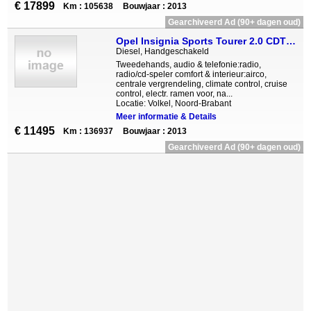
€ 17899
Km : 105638
Bouwjaar : 2013
Gearchiveerd Ad (90+ dagen oud)
Opel Insignia Sports Tourer 2.0 CDTI EcoFLEX Business Navi Lede
Diesel, Handgeschakeld
Tweedehands, audio & telefonie:radio,
radio/cd-speler comfort & interieur:airco,
centrale vergrendeling, climate control, cruise
control, electr. ramen voor, na...
Locatie: Volkel, Noord-Brabant
Meer informatie & Details
€ 11495
Km : 136937
Bouwjaar : 2013
Gearchiveerd Ad (90+ dagen oud)