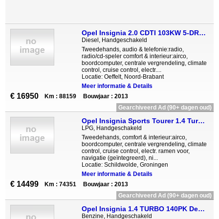
Opel Insignia 2.0 CDTI 103KW 5-DRS COSMO
Diesel, Handgeschakeld
Tweedehands, audio & telefonie:radio,
radio/cd-speler comfort & interieur:airco,
boordcomputer, centrale vergrendeling, climate
control, cruise control, electr....
Locatie: Oeffelt, Noord-Brabant
Meer informatie & Details
€ 16950
Km : 88159
Bouwjaar : 2013
Gearchiveerd Ad (90+ dagen oud)
Opel Insignia Sports Tourer 1.4 Turbo Bi-Fuel Business Navigati
LPG, Handgeschakeld
Tweedehands, comfort & interieur:airco,
boordcomputer, centrale vergrendeling, climate
control, cruise control, electr. ramen voor,
navigatie (geïntegreerd), ni...
Locatie: Schildwolde, Groningen
Meer informatie & Details
€ 14499
Km : 74351
Bouwjaar : 2013
Gearchiveerd Ad (90+ dagen oud)
Opel Insignia 1.4 TURBO 140PK Design Edition NAVI CLIMAT-CONTRO
Benzine, Handgeschakeld