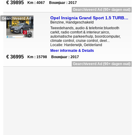
€ 39895
Km : 4067
Bouwjaar : 2017
Gearchiveerd Ad (90+ dagen oud)
Opel Insignia Grand Sport 1.5 TURBO BUSINESS EXECUTIVE FULL OPTIONS
Gearchiveerd Ad
Benzine, Handgeschakeld
Tweedehands, audio & telefonie:bluetooth
carkit, radio comfort & interieur:airco,
3
automatische parkeerhulp, boordcomputer,
climate control, cruise control, deel...
Locatie: Harderwijk, Gelderland
Meer informatie & Details
€ 36995
Km : 15798
Bouwjaar : 2017
Gearchiveerd Ad (90+ dagen oud)