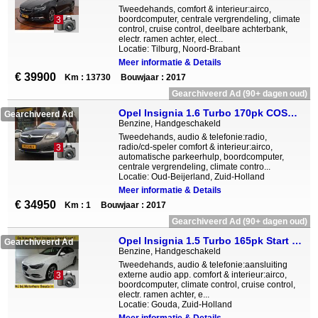
Tweedehands, comfort & interieur:airco,
boordcomputer, centrale vergrendeling, climate
3
control, cruise control, deelbare achterbank,
electr. ramen achter, elect...
Locatie: Tilburg, Noord-Brabant
Meer informatie & Details
€ 39900
Km : 13730
Bouwjaar : 2017
Gearchiveerd Ad (90+ dagen oud)
Opel Insignia 1.6 Turbo 170pk COSMO ACTIEKORTING !!
Gearchiveerd Ad
Benzine, Handgeschakeld
Tweedehands, audio & telefonie:radio,
radio/cd-speler comfort & interieur:airco,
3
automatische parkeerhulp, boordcomputer,
centrale vergrendeling, climate contro...
Locatie: Oud-Beijerland, Zuid-Holland
Meer informatie & Details
€ 34950
Km : 1
Bouwjaar : 2017
Gearchiveerd Ad (90+ dagen oud)
Opel Insignia 1.5 Turbo 165pk Start Stop Innovation
Gearchiveerd Ad
Benzine, Handgeschakeld
Tweedehands, audio & telefonie:aansluiting
externe audio app. comfort & interieur:airco,
3
boordcomputer, climate control, cruise control,
electr. ramen achter, e...
Locatie: Gouda, Zuid-Holland