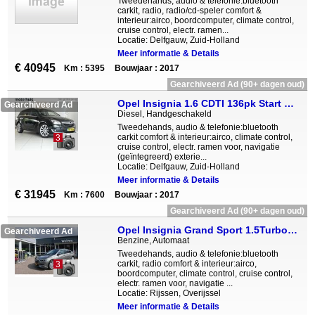
Tweedehands, audio & telefonie:bluetooth
carkit, radio, radio/cd-speler comfort &
interieur:airco, boordcomputer, climate control,
cruise control, electr. ramen...
Locatie: Delfgauw, Zuid-Holland
Meer informatie & Details
€ 40945
Km : 5395
Bouwjaar : 2017
Gearchiveerd Ad (90+ dagen oud)
Opel Insignia 1.6 CDTI 136pk Start Stop Business Executive
Gearchiveerd Ad
Diesel, Handgeschakeld
Tweedehands, audio & telefonie:bluetooth
carkit comfort & interieur:airco, climate control,
3
cruise control, electr. ramen voor, navigatie
(geïntegreerd) exterie...
Locatie: Delfgauw, Zuid-Holland
Meer informatie & Details
€ 31945
Km : 7600
Bouwjaar : 2017
Gearchiveerd Ad (90+ dagen oud)
Opel Insignia Grand Sport 1.5Turbo 165pk Automaat OPC-Line Busin
Gearchiveerd Ad
Benzine, Automaat
Tweedehands, audio & telefonie:bluetooth
carkit, radio comfort & interieur:airco,
3
boordcomputer, climate control, cruise control,
electr. ramen voor, navigatie ...
Locatie: Rijssen, Overijssel
Meer informatie & Details