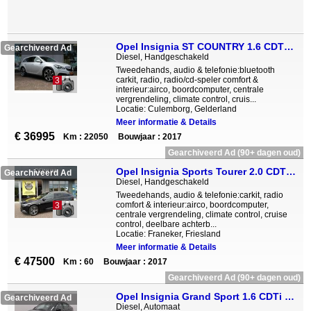
Opel Insignia ST COUNTRY 1.6 CDTI BUSINESS Navi Leer Xenon Afn trekhaak
Gearchiveerd Ad
Diesel, Handgeschakeld
Tweedehands, audio & telefonie:bluetooth
carkit, radio, radio/cd-speler comfort &
3
interieur:airco, boordcomputer, centrale
vergrendeling, climate control, cruis...
Locatie: Culemborg, Gelderland
Meer informatie & Details
€ 36995
Km : 22050
Bouwjaar : 2017
Gearchiveerd Ad (90+ dagen oud)
Opel Insignia Sports Tourer 2.0 CDTi 170pk Nieuw Luxe Navi LEDMatrix
Gearchiveerd Ad
Diesel, Handgeschakeld
Tweedehands, audio & telefonie:carkit, radio
comfort & interieur:airco, boordcomputer,
3
centrale vergrendeling, climate control, cruise
control, deelbare achterb...
Locatie: Franeker, Friesland
Meer informatie & Details
€ 47500
Km : 60
Bouwjaar : 2017
Gearchiveerd Ad (90+ dagen oud)
Opel Insignia Grand Sport 1.6 CDTi 136pk Aut. HeadUp dis. full map Navi OPC LINE!!
Gearchiveerd Ad
Diesel, Automaat