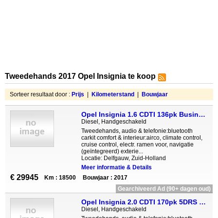
Tweedehands 2017 Opel Insignia te koop
Sorteer resultaat door :
Prijs
|
Kilometerstand
|
Bouwjaar
Opel Insignia 1.6 CDTI 136pk Business Executive Panoramadak Xe
Diesel, Handgeschakeld
Tweedehands, audio & telefonie:bluetooth
carkit comfort & interieur:airco, climate control,
cruise control, electr. ramen voor, navigatie
(geïntegreerd) exterie...
Locatie: Delfgauw, Zuid-Holland
Meer informatie & Details
€ 29945
Km : 18500
Bouwjaar : 2017
Gearchiveerd Ad (90+ dagen oud)
Opel Insignia 2.0 CDTI 170pk 5DRS Business Executive
Diesel, Handgeschakeld