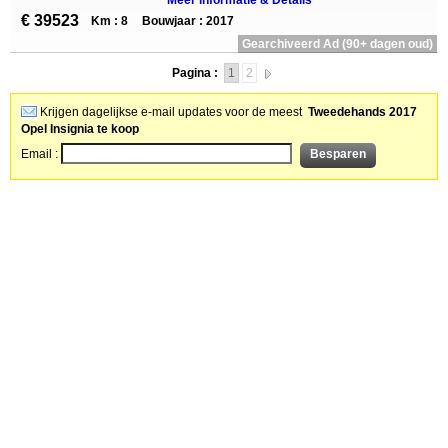
Meer informatie & Details
€ 39523
Km : 8
Bouwjaar : 2017
Gearchiveerd Ad (90+ dagen oud)
Pagina :
1
2
Krijgen dagelijkse e-mail updates voor de meest
Tweedehands 2017
Opel Insignia te koop
Email :